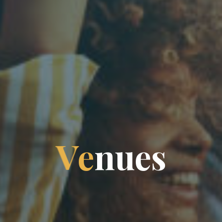
V
e
n
u
e
s