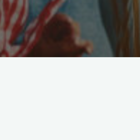
[em_sites]