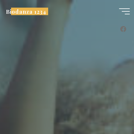
Aller
Biodanza 1234
au
contenu
Fac